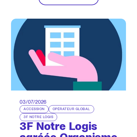
dynamique.
03/07/2026
ACCESSION
OPÉRATEUR GLOBAL
3F NOTRE LOGIS
3F Notre Logis