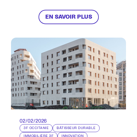
réalisés par et pour leurs locataires, en
faveur de la vie et de la solidarité dans
leur quartier.
EN SAVOIR PLUS
02/02/2026
3F OCCITANIE
BÂTISSEUR DURABLE
IMMOBILIÈRE 3F
INNOVATION