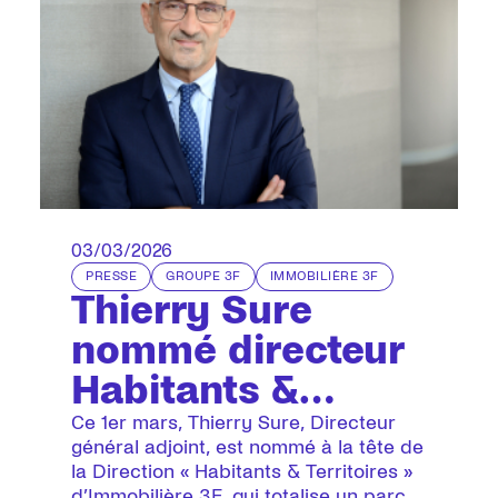
03/03/2026
PRESSE
GROUPE 3F
IMMOBILIÈRE 3F
Thierry Sure
nommé directeur
Habitants &
Territoires
Ce 1er mars, Thierry Sure, Directeur
général adjoint, est nommé à la tête de
d’Immobilière 3F
la Direction « Habitants & Territoires »
d’Immobilière 3F, qui totalise un parc