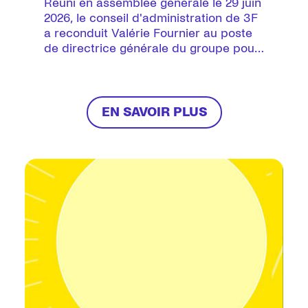
générale du
Réuni en assemblée générale le 29 juin
2026, le conseil d'administration de 3F
groupe 3F
a reconduit Valérie Fournier au poste
de directrice générale du groupe pour
un nouveau mandat de trois ans.
EN SAVOIR PLUS