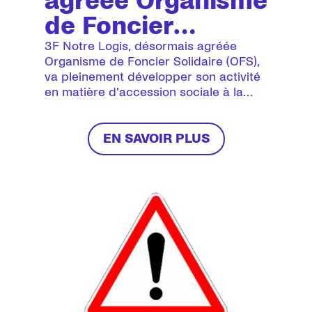
agréée Organisme
de Foncier
Solidaire (OFS)
3F Notre Logis, désormais agréée
Organisme de Foncier Solidaire (OFS),
va pleinement développer son activité
en matière d'accession sociale à la
propriété dans le neuf et dans l'ancien.
EN SAVOIR PLUS