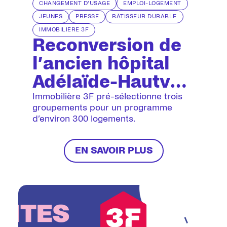
CHANGEMENT D'USAGE
EMPLOI-LOGEMENT
JEUNES
PRESSE
BÂTISSEUR DURABLE
IMMOBILIÈRE 3F
Reconversion de
l’ancien hôpital
Adélaïde-Hautval
à Villiers-le-Bel
Immobilière 3F pré-sélectionne trois
groupements pour un programme
(95)
d’environ 300 logements.
EN SAVOIR PLUS