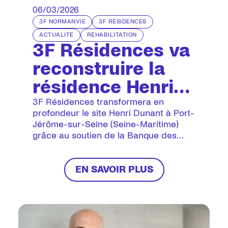
06/03/2026
3F NORMANVIE
3F RÉSIDENCES
ACTUALITÉ
RÉHABILITATION
3F Résidences va
reconstruire la
résidence Henri
Dunant à Port-
3F Résidences transformera en
profondeur le site Henri Dunant à Port-
Jérôme-sur-Seine
Jérôme-sur-Seine (Seine-Maritime)
grâce au soutien de la Banque des
(76)
Territoires qui mobilisera à cette
occasion un prêt de 4,43 millions
d’euros. Construit il y a près d’un
EN SAVOIR PLUS
demi-siècle, l’ancien foyer de
travailleurs migrants sera démoli pour
laisser place à une résidence
entièrement repensée, mêlant
plusieurs types d’hébergement social.