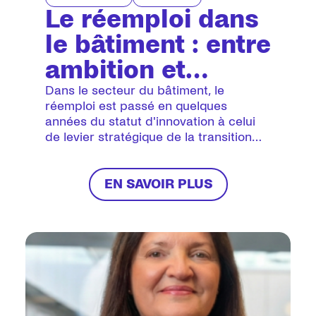
Le réemploi dans
le bâtiment : entre
ambition et
réalité
Dans le secteur du bâtiment, le
réemploi est passé en quelques
opérationnelle
années du statut d'innovation à celui
de levier stratégique de la transition
écologique. Si les discours
enthousiastes se heurtent encore à la
réalité des chantiers - freins
EN SAVOIR PLUS
logistiques, surcoûts, absence de
cadre réglementaire -, des acteurs
engagés ouvrent la voie et prouvent
que ce modèle plus durable est non
seulement possible, mais porteur
d'avenir.