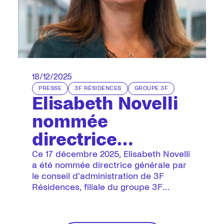
18/12/2025
PRESSE
3F RÉSIDENCES
GROUPE 3F
Elisabeth Novelli
nommée
directrice
générale de 3F
Ce 17 décembre 2025, Elisabeth Novelli
a été nommée directrice générale par
Résidences
le conseil d'administration de 3F
Résidences, filiale du groupe 3F
dédiée aux solutions d’habitat
spécifique en France. Elle prend la
suite de Valérie Fournier, nommée en