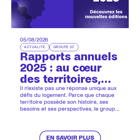
05/08/2026
ACTUALITÉ
GROUPE 3F
Rapports annuels
2025 : au cœur
des territoires,
tournés vers
Il n’existe pas une réponse unique aux
défis du logement. Parce que chaque
l’avenir
territoire possède son histoire, ses
besoins et ses perspectives, le groupe
3F conjugue la force d’un collectif avec
la précision de son ancrage local. Le
rapport annuel du groupe et ceux de
ses onze sociétés racontent cette
EN SAVOIR PLUS