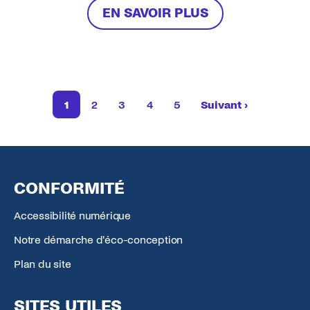
juin 2025.
EN SAVOIR PLUS
1
2
3
4
5
Suivant ›
Page
Page
Page
Page
Pagination
Page
Page suivante
CONFORMITÉ
Accessibilité numérique
Notre démarche d'éco-conception
Plan du site
SITES UTILES