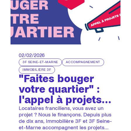
02/02/2026
3F SEINE-ET-MARNE
ACCOMPAGNEMENT
IMMOBILIÈRE 3F
"Faites bouger
votre quartier" :
l'appel à projets
2026 a démarré
Locataires franciliens, vous avez un
projet ? Nous le finançons. Depuis plus
de dix ans, Immobilière 3F et 3F Seine-
et-Marne accompagnent les projets