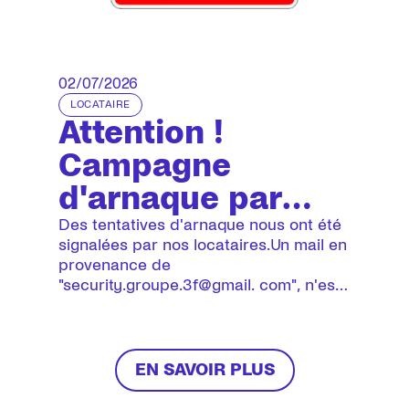
02/07/2026
LOCATAIRE
Attention !
Campagne
d'arnaque par
mail en cours !
Des tentatives d'arnaque nous ont été
signalées par nos locataires.Un mail en
provenance de
"security.groupe.3f@gmail. com", n'est
pas un mail envoyé par 3F. Cette
adresse mail n'est pas une adresse du
groupe 3F.Ce mail fait croire que les
paiements de loyer en ligne et les
EN SAVOIR PLUS
prélèvements de l'Espace locataire 3F
ne fonctionnent plus. Il s'agit d'une