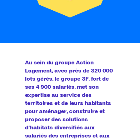
Au sein du groupe
Action
Logement
, avec près de 320 000
lots gérés, le groupe 3F, fort de
ses 4 900 salariés, met son
expertise au service des
territoires et de leurs habitants
pour aménager, construire et
proposer des solutions
d’habitats diversifiés aux
salariés des entreprises et aux