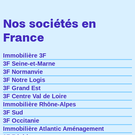
Nos sociétés en
France
Immobilière 3F
3F Seine-et-Marne
3F Normanvie
3F Notre Logis
3F Grand Est
3F Centre Val de Loire
Immobilière Rhône-Alpes
3F Sud
3F Occitanie
Immobilière Atlantic Aménagement