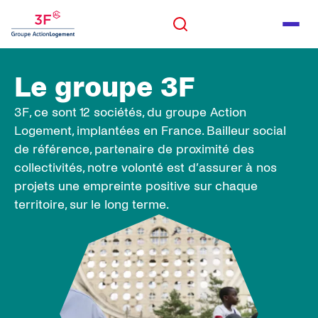
Panneau de gestion des cookies
ALLER AU CONTENU
Rechercher
Men
ALLER AU PIED DE PAGE
Le groupe 3F
Rechercher
3F, ce sont 12 sociétés, du groupe Action
Logement, implantées en France. Bailleur social
de référence, partenaire de proximité des
collectivités, notre volonté est d’assurer à nos
projets une empreinte positive sur chaque
territoire, sur le long terme.