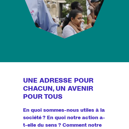
UNE ADRESSE POUR
CHACUN, UN AVENIR
POUR TOUS
En quoi sommes-nous utiles à la
société ? En quoi notre action a-
t-elle du sens ? Comment notre