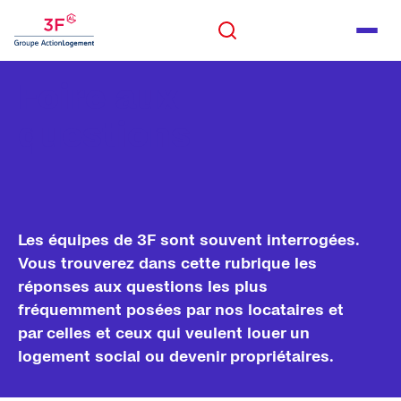
Panneau de gestion des cookies
ALLER AU CONTENU
Rechercher
Men
ALLER AU PIED DE PAGE
Foire aux
Rechercher
questions
Les équipes de 3F sont souvent interrogées.
Vous trouverez dans cette rubrique les
réponses aux questions les plus
fréquemment posées par nos locataires et
par celles et ceux qui veulent louer un
logement social ou devenir propriétaires.