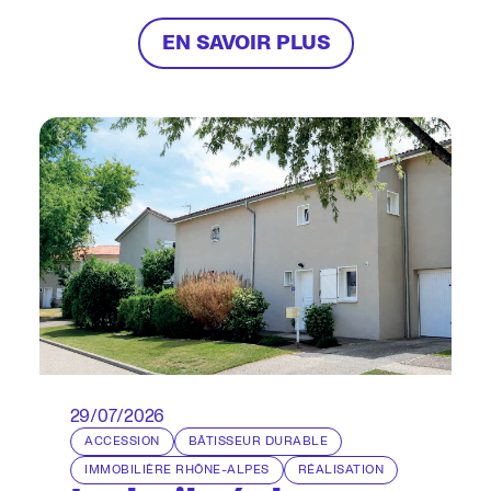
abordables à proximité des bassins
EN SAVOIR PLUS
d’emploi, des commerces
et des transports et en participant
à la revitalisation des centres-bourgs
et centres-villes avec le programme
Action Cœur de Ville, nous contribuons
au dynamisme économique local et à
la mixité sociale.
29/07/2026
ACCESSION
BÂTISSEUR DURABLE
IMMOBILIÈRE RHÔNE-ALPES
RÉALISATION