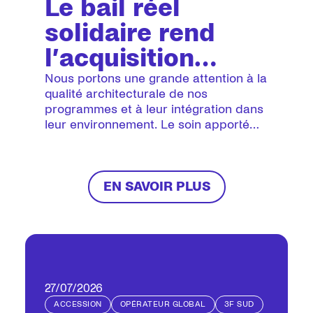
Le bail réel
solidaire rend
l’acquisition
accessible
Nous portons une grande attention à la
qualité architecturale de nos
programmes et à leur intégration dans
leur environnement. Le soin apporté
aux espaces extérieurs, à la
renaturation et à la préservation
de la biodiversité améliore la qualité de
vie au sein de nos résidences. Cette
EN SAVOIR PLUS
approche s’accompagne
d’une démarche proactive en matière
de tranquillité résidentielle, en
particulier à travers le déploiement
de dispositifs dédiés.
27/07/2026
ACCESSION
OPÉRATEUR GLOBAL
3F SUD