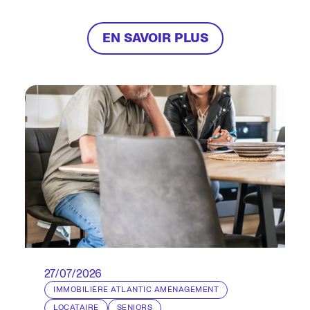
de vie. Aux côtés des élus, nous
sommes des partenaires engagés,
force de proposition pour répondre
EN SAVOIR PLUS
aux enjeux d’évolution démographique
et de cohésion sociale.
27/07/2026
IMMOBILIÈRE ATLANTIC AMÉNAGEMENT
LOCATAIRE
SENIORS