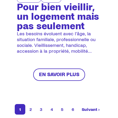
Pour bien vieillir,
un logement mais
pas seulement
Les besoins évoluent avec l’âge, la
situation familiale, professionnelle ou
sociale. Vieillissement, handicap,
accession à la propriété, mobilité
résidentielle, violences intrafamiliales
ou fragilités passagères : nous
développons des réponses adaptées à
ces moments de vie.
EN SAVOIR PLUS
1
2
3
4
5
6
Suivant ›
Page
Page
Page
Page
Pagination
Page
Page
Page suivant