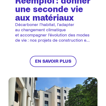
Réemploi : donner
une seconde vie
aux matériaux
Décarboner l’habitat, l’adapter
au changement climatique
et accompagner l’évolution des modes
de vie : nos projets de construction en
maîtrise d’ouvrage directe s’inscrivent
dans la démarche 3F Climat
du groupe. Engagée en 2021
et désormais à maturité, cette
EN SAVOIR PLUS
approche exigeante née en Île-de-
France a fait émerger de nouvelles
priorités, notamment le développement
de l’économie circulaire et du réemploi,
ou l’utilisation de nouveaux matériaux.