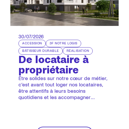
30/07/2026
ACCESSION
3F NOTRE LOGIS
BÂTISSEUR DURABLE
RÉALISATION
De locataire à
propriétaire
Être solides sur notre cœur de métier,
c’est avant tout loger nos locataires,
être attentifs à leurs besoins
quotidiens et les accompagner
à chaque étape de leur parcours
de vie.