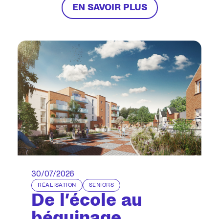
EN SAVOIR PLUS
30/07/2026
RÉALISATION
SENIORS
De l’école au
béguinage