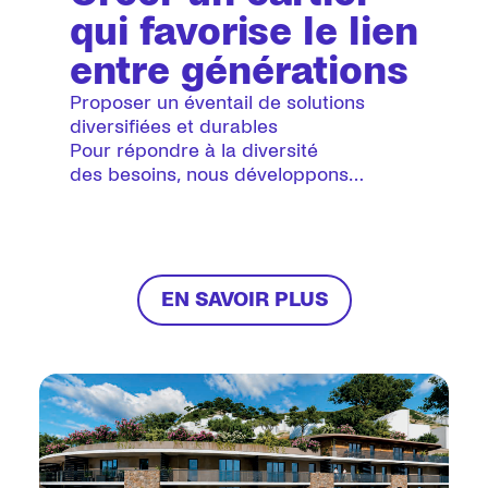
qui favorise le lien
entre générations
Proposer un éventail de solutions
diversifiées et durables
Pour répondre à la diversité
des besoins, nous développons
une palette de solutions de logements
sur mesure, dans le neuf comme dans
l’ancien. Chaque programme est pensé
comme une réponse aux besoins
d’aujourd’hui, tout en constituant
EN SAVOIR PLUS
un investissement durable
pour le territoire. Au cœur de notre
stratégie, la réhabilitation représente
un levier majeur de transformation. Elle
améliore à la fois le confort
des logements, la maîtrise
de la quittance et la qualité
de la relation au locataire