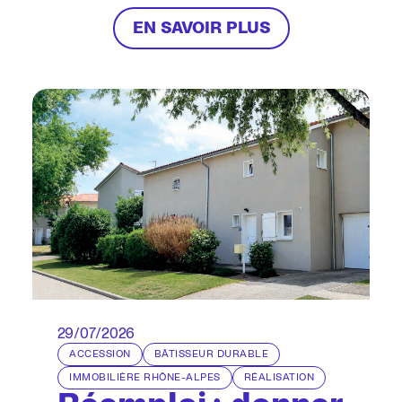
activons tous les leviers qui peuvent
aider les territoires à relever les défis
EN SAVOIR PLUS
des transitions climatiques et sociales
29/07/2026
ACCESSION
BÂTISSEUR DURABLE
IMMOBILIÈRE RHÔNE-ALPES
RÉALISATION