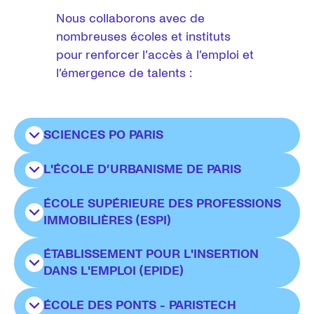
Nous collaborons avec de
nombreuses écoles et instituts
pour renforcer l’accès à l’emploi et
l’émergence de talents :
SCIENCES PO PARIS
L'ÉCOLE D’URBANISME DE PARIS
Sciences Po Paris
est une université
spécialisée en sciences humaines et sociales
ÉCOLE SUPÉRIEURE DES PROFESSIONS
L'École d’urbanisme de Paris
est issue de
qui consacre 40 % de son budget à la
IMMOBILIÈRES (ESPI)
l’union entre l’Institut d’urbanisme de Paris
recherche.
(Université Paris Est Créteil) et l’Institut
Partenariat signé en février 2011.
ÉTABLISSEMENT POUR L'INSERTION
École supérieure des professions
français d’urbanisme (Université Paris Est
DANS L'EMPLOI (EPIDE)
immobilières (Espi)
est soutenue par les
Marne-la-Vallée),
principales organisations professionnelles de
Partenariat signé en octobre 2011.
ÉCOLE DES PONTS - PARISTECH
Établissement pour l'insertion dans l'emploi
l’immobilier et par les grandes entreprises du