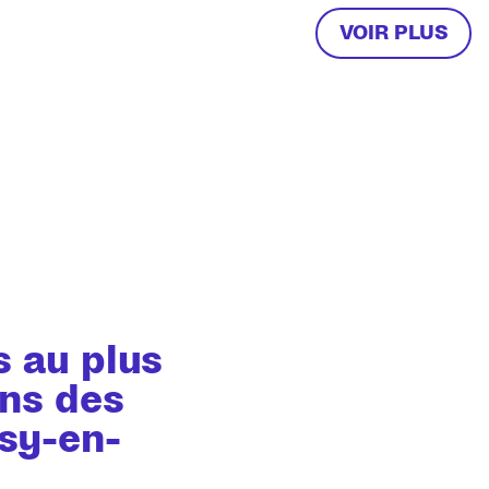
VOIR PLUS
 au plus
ins des
ssy-en-