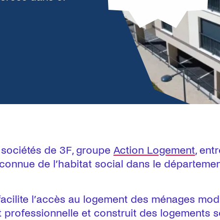
 sociétés de 3F, groupe
Action Logement
, ent
connue de l’habitat social dans le département
e facilite l’accès au logement des ménages mo
et professionnelle et construit des logements s