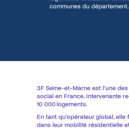
communes du département.
3F Seine-et-Marne est l’une des
social en France. Intervenante re
10 000 logements.
En tant qu’opérateur global, ell
dans leur mobilité résidentielle 