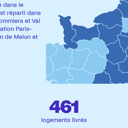
é dans le
st réparti dans
mmiers et Val
ation Paris-
on de Melun et
461
logements livrés