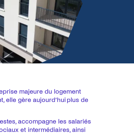
reprise majeure du logement
, elle gère aujourd’hui plus de
destes, accompagne les salariés
ociaux et intermédiaires, ainsi