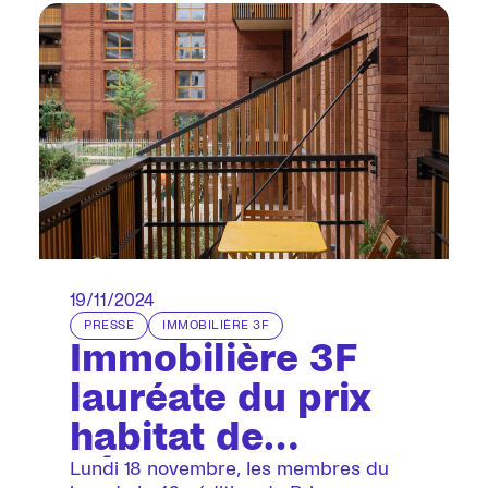
mis en chantier.
19/11/2024
PRESSE
IMMOBILIÈRE 3F
Immobilière 3F
lauréate du prix
habitat de
l'Équerre d'argent
Lundi 18 novembre, les membres du