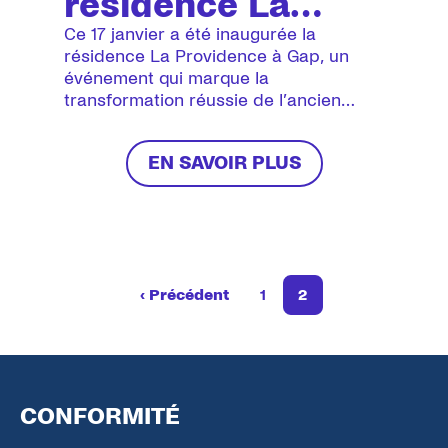
résidence La
Providence : du
Ce 17 janvier a été inaugurée la
résidence La Providence à Gap, un
couvent au
événement qui marque la
transformation réussie de l’ancien
logement social
couvent de la congrégation des sœurs
de La Providence, érigé en 1886, en
EN SAVOIR PLUS
une résidence de 86 logements
sociaux.
‹ Précédent
1
2
Page précédente
Pagination
Page
Page
CONFORMITÉ