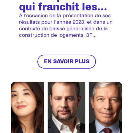
qui franchit les
300 000
À l’occasion de la présentation de ses
résultats pour l’année 2023, et dans un
logements et
contexte de baisse généralisée de la
construction de logements, 3F
accélère sa
réaffirme sa position de premier
transformation
producteur de logements au sein du
Groupe Action Logement.
EN SAVOIR PLUS