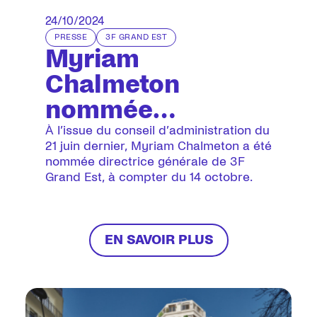
24/10/2024
PRESSE
3F GRAND EST
Myriam
Chalmeton
nommée
directrice
À l’issue du conseil d’administration du
21 juin dernier, Myriam Chalmeton a été
générale de 3F
nommée directrice générale de 3F
Grand Est, à compter du 14 octobre.
Grand Est
EN SAVOIR PLUS