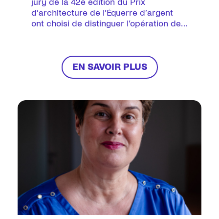
jury de la 42e édition du Prix
d’architecture de l’Équerre d’argent
ont choisi de distinguer l’opération de
construction d’Immobilière 3F réalisée
à Bagneux (92) en lui attribuant le Prix
Habitat.
EN SAVOIR PLUS