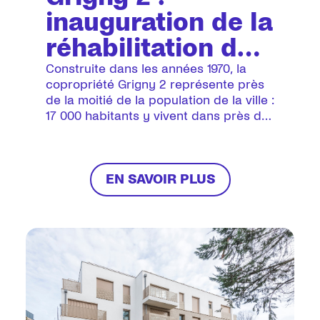
inauguration de la
réhabilitation de
la copropriété Les
Construite dans les années 1970, la
copropriété Grigny 2 représente près
Sablons
de la moitié de la population de la ville :
17 000 habitants y vivent dans près de
5 000 logements.
EN SAVOIR PLUS