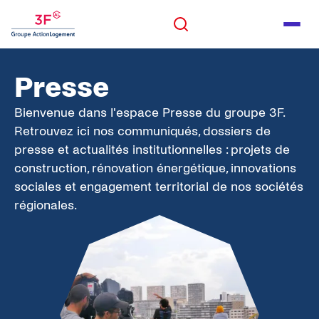
Panneau de gestion des cookies
ALLER AU CONTENU
Rechercher
Men
ALLER AU PIED DE PAGE
Presse
Rechercher
Bienvenue dans l'espace Presse du groupe 3F.
Retrouvez ici nos communiqués, dossiers de
presse et actualités institutionnelles : projets de
construction, rénovation énergétique, innovations
sociales et engagement territorial de nos sociétés
régionales.