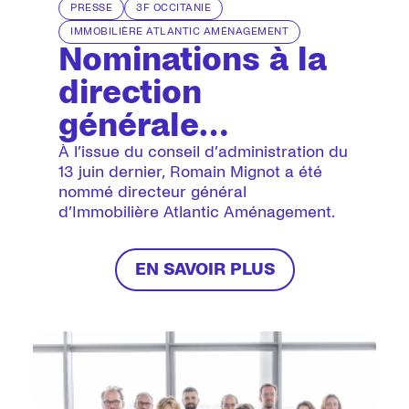
PRESSE
3F OCCITANIE
IMMOBILIÈRE ATLANTIC AMÉNAGEMENT
Nominations à la
direction
générale
d'Immobilière
À l’issue du conseil d’administration du
13 juin dernier, Romain Mignot a été
Atlantic
nommé directeur général
d’Immobilière Atlantic Aménagement.
Aménagement et
de 3F Occitanie
EN SAVOIR PLUS