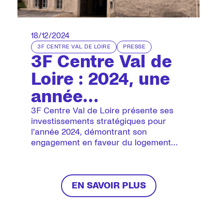
18/12/2024
3F CENTRE VAL DE LOIRE
PRESSE
3F Centre Val de
Loire : 2024, une
année
d’investissements
3F Centre Val de Loire présente ses
investissements stratégiques pour
durables et
l’année 2024, démontrant son
engagement en faveur du logement
diversifiés dans
durable et inclusif.
le logement
social. En 2025,
EN SAVOIR PLUS
413 logements