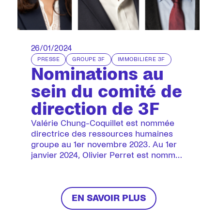
26/01/2024
PRESSE
GROUPE 3F
IMMOBILIÈRE 3F
Nominations au
sein du comité de
direction de 3F
Valérie Chung-Coquillet est nommée
directrice des ressources humaines
groupe au 1er novembre 2023. Au 1er
janvier 2024, Olivier Perret est nommé
directeur de la gestion du patrimoine
d’Ile-de-France d’Immobilière 3F
EN SAVOIR PLUS