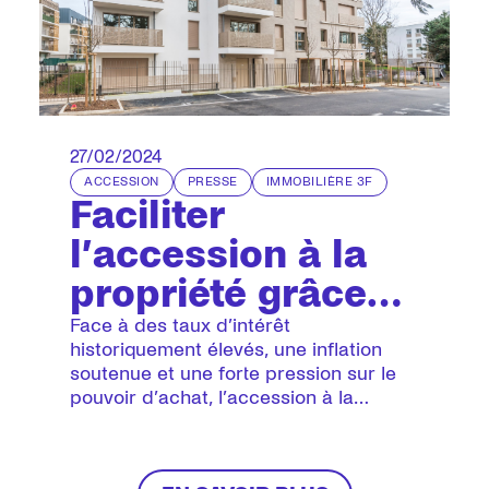
27/02/2024
ACCESSION
PRESSE
IMMOBILIÈRE 3F
Faciliter
l’accession à la
propriété grâce
au bail réel
Face à des taux d’intérêt
historiquement élevés, une inflation
solidaire : une
soutenue et une forte pression sur le
pouvoir d’achat, l’accession à la
première en Île-
propriété devient un défi majeur,
de-France pour
particulièrement en Ile-de-France où le
coût du foncier atteint des sommets.