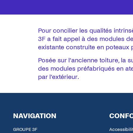
Pour concilier les qualités intr
3F a fait appel à des modules de 
existante construite en poteaux 
Posée sur l’ancienne toiture, la
des modules préfabriqués en ateli
par l’extérieur.
NAVIGATION
CONFO
GROUPE 3F
Accessibil