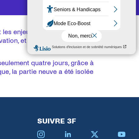
et les enjeux environnementaux,
ation, et a renforcé la partie
 seulement quatre jours, grâce à
ue, la partie neuve a été isolée
SUIVRE 3F