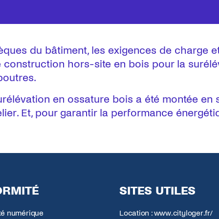
insèques du bâtiment, les exigences de charge 
construction hors-site en bois pour la surélév
poutres.
 surélévation en ossature bois a été montée en
er. Et, pour garantir la performance énergétiq
RMITÉ
SITES UTILES
ité numérique
Location : www.cityloger.fr/