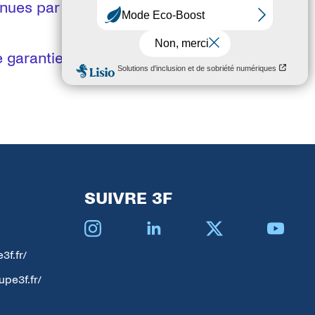
nues par plusieurs labels
ne garantie de charges maîtrisées
SUIVRE 3F
Instagram
Linkedin
X
YouTube
3f.fr/
upe3f.fr/