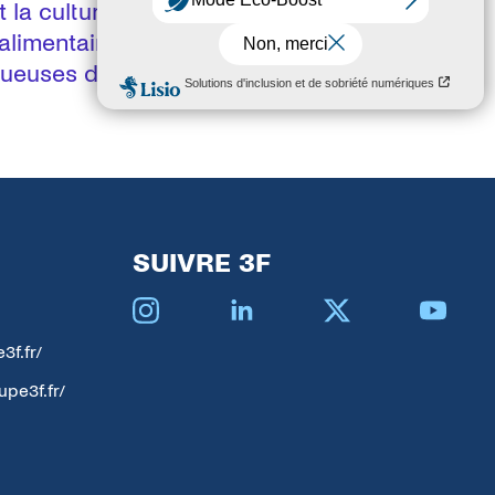
 la culture de fruits et légumes,
 alimentaire. De plus, ces actions
ctueuses de l'environnement.
SUIVRE 3F
Instagram
Linkedin
X
YouTube
3f.fr/
upe3f.fr/