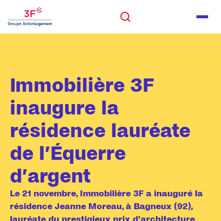
Panneau de gestion des cookies
ALLER AU CONTENU
Rechercher
Men
ALLER AU PIED DE PAGE
Rechercher
Immobilière 3F
inaugure la
résidence lauréate
de l’Équerre
d’argent
Le 21 novembre, Immobilière 3F a inauguré la
résidence Jeanne Moreau, à Bagneux (92),
lauréate du prestigieux prix d’architecture