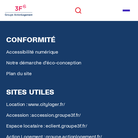
Panneau de gestion des cookies
ALLER AU CONTENU
Rechercher
Men
ALLER AU PIED DE PAGE
Rechercher
CONFORMITÉ
Accessibilité numérique
Notre démarche d'éco-conception
Plan du site
SITES UTILES
Location : www.cityloger.fr/
Accession : accession.groupe3f.fr/
Espace locataire : eclient.groupe3f.fr/
Action Logement : groupe.actionlogement.fr/